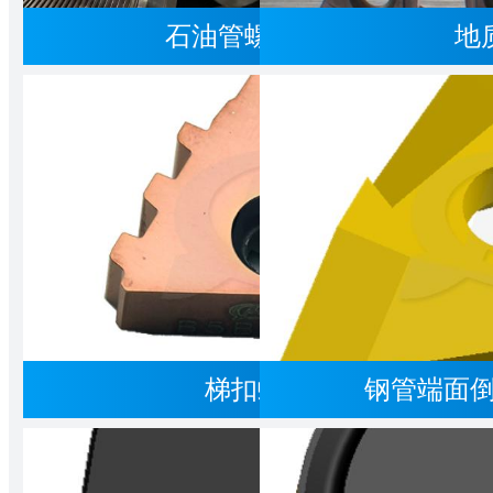
石油管螺纹刀具概述
地
梯扣蝶形刀片
钢管端面倒角