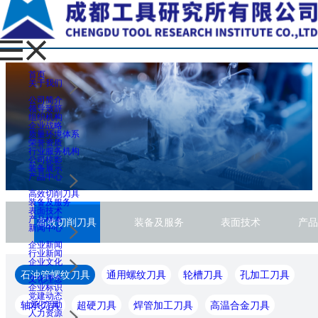
首页
关于我们
公司简介
领导致辞
组织机构
企业战略
质量环境体系
荣誉资质
行业服务机构
公司掠影
装备展示
产品中心
高效切削刀具
装备及服务
表面技术
产品样本
高效切削刀具
装备及服务
表面技术
产品
新闻中心
企业新闻
行业新闻
企业文化
石油管螺纹刀具
通用螺纹刀具
轮槽刀具
孔加工刀具
文化理念
企业标识
党建动态
轴承刀具
超硬刀具
焊管加工刀具
高温合金刀具
文化活动
人力资源