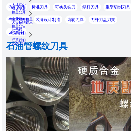
人才理念
汽车刀具
标准刀具
可换头铣刀
蜗杆刀具
重型切削刀具
培训发展
信息公开
企业基本信息
专用立铣刀
装备设计制造
齿轮刀具
刀杆刀盘刀夹
人员招聘信息
信息公告
公告栏
SFS螺钉
联系我们
联系我们
石油管螺纹刀具
营销网络