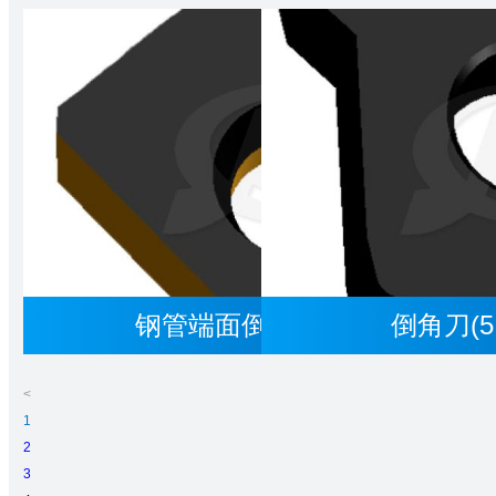
钢管端面倒角刀(C/20943)
倒角刀(5.
<
1
2
3