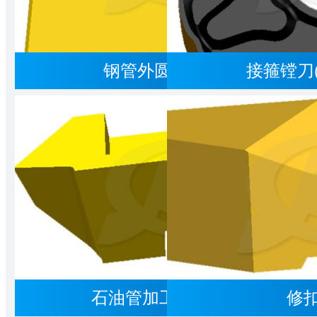
钢管外圆刀(C/37240)
接箍镗刀(
石油管加工配套刀(LWD)
修扣