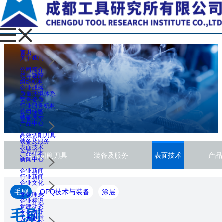
首页
关于我们
公司简介
领导致辞
组织机构
企业战略
质量环境体系
荣誉资质
行业服务机构
公司掠影
装备展示
产品中心
高效切削刀具
装备及服务
表面技术
产品样本
高效切削刀具
装备及服务
表面技术
产品
新闻中心
企业新闻
行业新闻
企业文化
毛刷
QPQ技术与装备
涂层
文化理念
企业标识
党建动态
毛刷
文化活动
人力资源