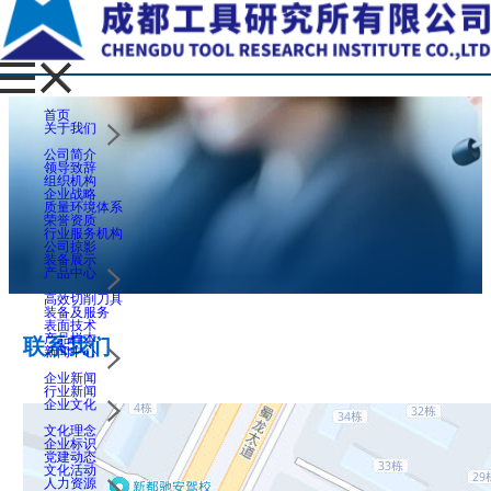
首页
关于我们
公司简介
领导致辞
组织机构
企业战略
质量环境体系
荣誉资质
行业服务机构
公司掠影
装备展示
产品中心
高效切削刀具
装备及服务
表面技术
产品样本
联系我们
新闻中心
企业新闻
行业新闻
企业文化
文化理念
企业标识
党建动态
文化活动
人力资源