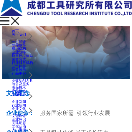
首页
关于我们
公司简介
领导致辞
组织机构
企业战略
质量环境体系
荣誉资质
行业服务机构
公司掠影
装备展示
产品中心
高效切削刀具
装备及服务
表面技术
产品样本
文化理念
新闻中心
企业新闻
行业新闻
企业文化
企业使命：
服务国家所需 引领行业发展
文化理念
企业标识
党建动态
文化活动
人力资源