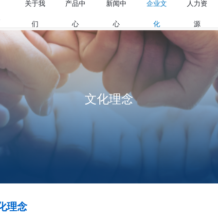
关于我
产品中
公司简介
高效切
们
心
领导致辞
装备及
组织机构
表面技
企业战略
产品样
质量环境体系
荣誉资质
行业服务机构
公司掠影
装备展示