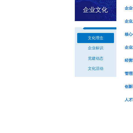
企
文
企