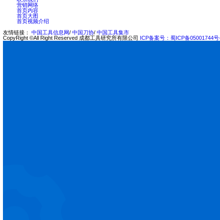
电话：（028）83243828 (028)83242134
邮编：610500
关于我们
公司简介
领导致辞
组织机构
企业战略
质量环境体系
荣誉资质
行业服务机构
公司掠影
装备展示
产品中心
高效切削刀具
装备及服务
表面技术
产品样本
新闻中心
企业新闻
行业新闻
企业文化
文化理念
企业标识
党建动态
文化活动
人力资源