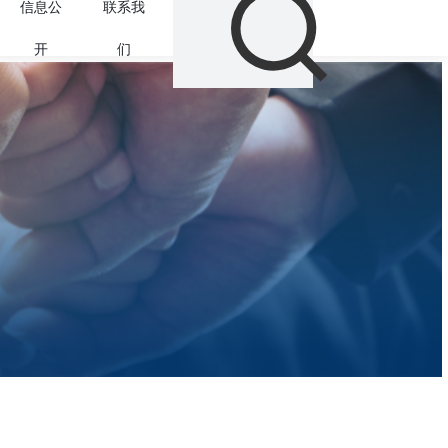
新闻中
企业文
人力资
信
削刀具
企业新闻
文化理念
人才理念
企
心
化
源
服务
行业新闻
企业标识
培训发展
人
术
党建动态
信
本
文化活动
公
文化理念