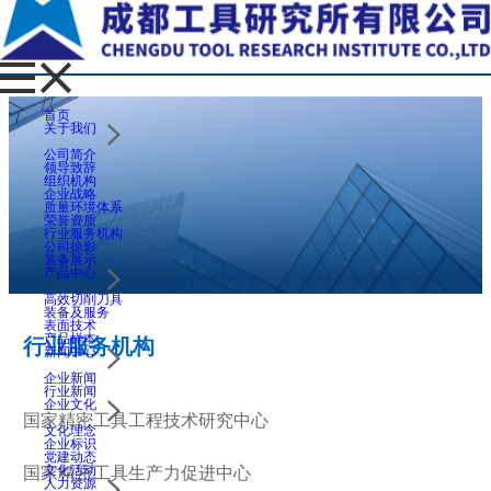
首页
关于我们
公司简介
领导致辞
组织机构
企业战略
质量环境体系
荣誉资质
行业服务机构
公司掠影
装备展示
产品中心
高效切削刀具
装备及服务
表面技术
产品样本
行业服务机构
新闻中心
企业新闻
行业新闻
企业文化
国家精密工具工程技术研究中心
文化理念
企业标识
党建动态
文化活动
国家精密工具生产力促进中心
人力资源