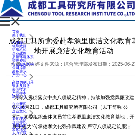
首页
关于我们
成都工具所党委赴孝源里廉洁文化教育
公司简介
领导致辞
地开展廉洁文化教育活动
组织机构
企业战略
质量环境体系
荣誉资质
作者：赵谢婷
文件来源：综合管理部
发布日期：2025-06-2
行业服务机构
公司掠影
装备展示
产品中心
高效切削刀具
装备及服务
表面技术
产品样本
新闻中心
为深入贯彻落实中央八项规定精神，持续加强党风廉政建
企业新闻
设，6月21日，成都工具研究所有限公司（以下简称“公
行业新闻
企业文化
司”）党委组织全体党员前往孝源里廉洁文化教育基地，开
文化理念
企业标识
党建动态
展主题为“传承德孝文化强作风建设 严守八项规定筑廉洁
文化活动
人力资源