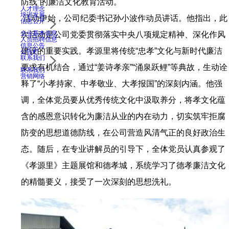
防线”的廉洁文化教育活动。
人才理念
培训发展
活动伊始，公司纪委书记孙小波作动员讲话。他指出，此
信息公开
企业基本信息
次活动是公司党委贯彻落实中央八项规定精神、深化作风
人员招聘信息
信息公告
建设的重要实践。孝源里将传统“忠孝”文化与新时代廉洁
公告栏
联系我们
要求有机结合，通过“姜诗孝亲”“涌泉跃鲤”等典故，生动诠
联系我们
营销网络
释了“小孝持家、中孝敬业、大孝报国”的深刻内涵。他强
调，全体党员要从优秀传统文化中汲取养分，将孝文化蕴
含的感恩意识转化为廉洁从业的内在动力，切实筑牢拒腐
防变的思想道德防线，在公司营造风清气正的良好政治生
态。随后，在专业讲解员的引导下，全体党员认真参观了
《孝源里》主题展馆和德孝城，系统学习了德孝廉洁文化
的精髓要义，接受了一次深刻的思想洗礼。