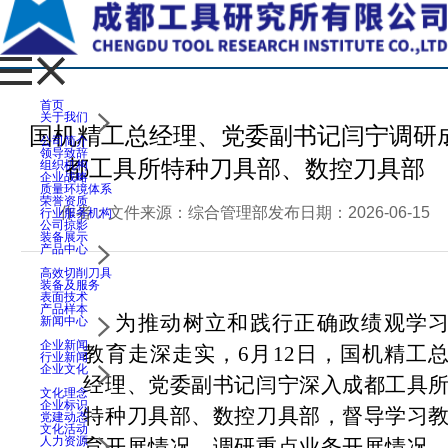
首页
关于我们
国机精工总经理、党委副书记闫宁调研
公司简介
领导致辞
都工具所特种刀具部、数控刀具部
组织机构
企业战略
质量环境体系
荣誉资质
作者：
文件来源：综合管理部
发布日期：2026-06-15
行业服务机构
公司掠影
装备展示
产品中心
高效切削刀具
装备及服务
表面技术
产品样本
为推动树立和践行正确政绩观学
新闻中心
企业新闻
教育走深走实，
6月12日，国机精工
行业新闻
企业文化
经理、党委副书记闫宁深入成都工具
文化理念
企业标识
特种刀具部、数控刀具部，督导学习
党建动态
文化活动
人力资源
育开展情况，调研重点业务开展情况